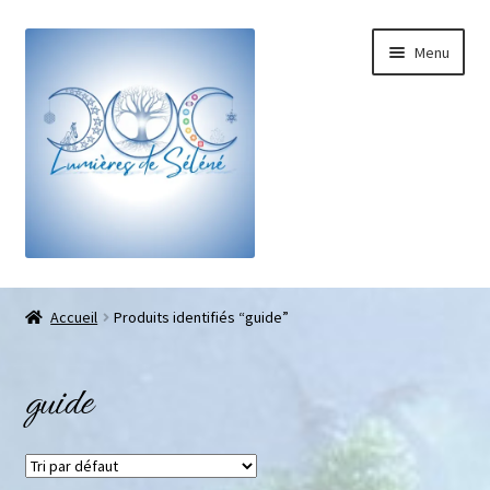
Menu
Boutique
Accueil
Produits identifiés “guide”
Bracelets sur-mesure
guide
Galets pouce anti-stress
Pendentifs sifflet et fioles