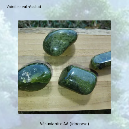
Voici le seul résultat
Mini géodes
Bougies lithothérapie
Packs
Carte Cadeau
Qui suis-je ?
Avis clients
Mon compte
Panier
Vésuvianite AA (idocrase)