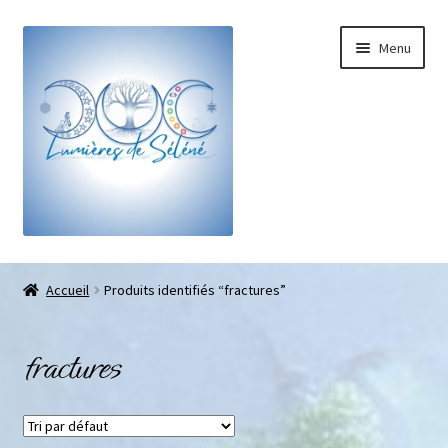
Menu
Boutique
Accueil
Produits identifiés “fractures”
Bracelets sur-mesure
fractures
Galets pouce anti-stress
Pendentifs sifflet et fioles