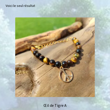
Voici le seul résultat
Mini géodes
Bougies lithothérapie
Packs
Carte Cadeau
Qui suis-je ?
Avis clients
Mon compte
Panier
Œil de Tigre A