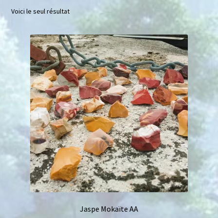
Voici le seul résultat
Mini géodes
Bougies lithothérapie
Packs
Carte Cadeau
Qui suis-je ?
Avis clients
Mon compte
Panier
Jaspe Mokaïte AA