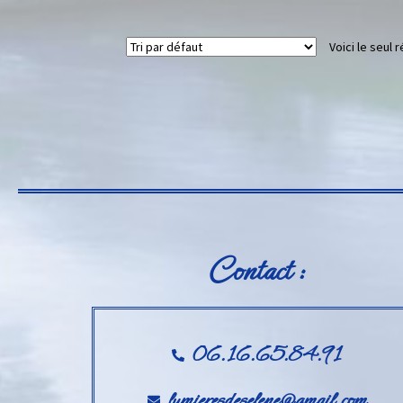
Voici le seul r
Contact :
06.16.65.84.91
lumieresdeselene@gmail.com