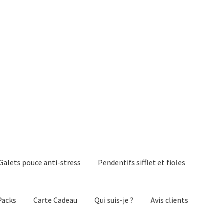
Galets pouce anti-stress
Pendentifs sifflet et fioles
Packs
Carte Cadeau
Qui suis-je ?
Avis clients