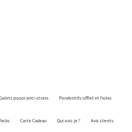
Galets pouce anti-stress
Pendentifs sifflet et fioles
Packs
Carte Cadeau
Qui suis-je ?
Avis clients