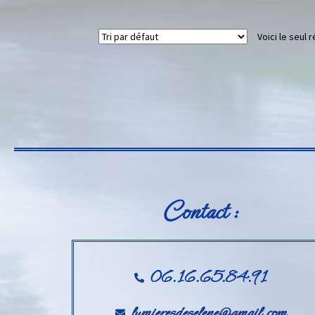
Voici le seul r
Contact :
06.16.65.84.91
lumieresdeselene@gmail.com