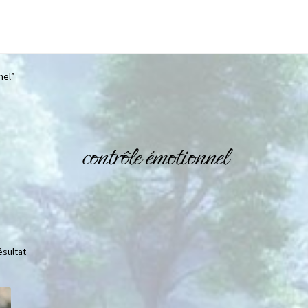
nel”
contrôle émotionnel
ésultat