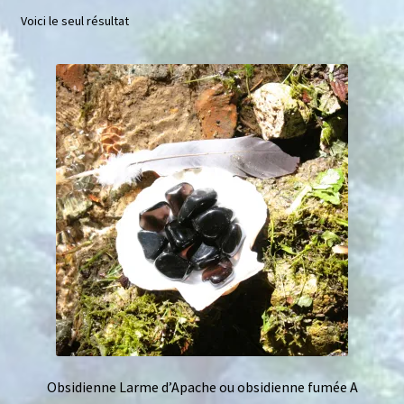
Voici le seul résultat
Mini géodes
Bougies lithothérapie
Packs
Carte Cadeau
Qui suis-je ?
Avis clients
Mon compte
Panier
Obsidienne Larme d’Apache ou obsidienne fumée A