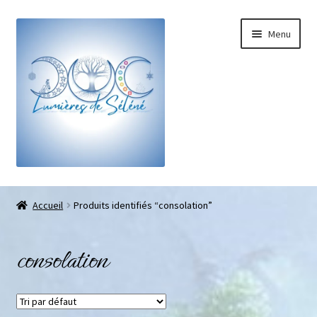
Menu
Boutique
Accueil
Produits identifiés “consolation”
Bracelets sur-mesure
consolation
Galets pouce anti-stress
Pendentifs sifflet et fioles