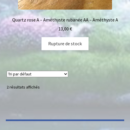
Quartz rose A – Améthyste rubanée AA – Améthyste A
13,00
€
Rupture de stock
2 résultats affichés