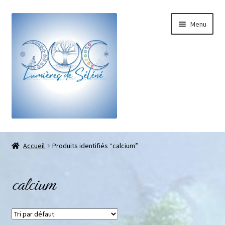
Menu
Boutique
Accueil
Produits identifiés “calcium”
Bracelets sur-mesure
calcium
Galets pouce anti-stress
Pendentifs sifflet et fioles