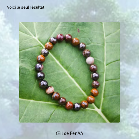
Voici le seul résultat
Mini géodes
Bougies lithothérapie
Packs
Carte Cadeau
Qui suis-je ?
Avis clients
Mon compte
Panier
Œil de Fer AA