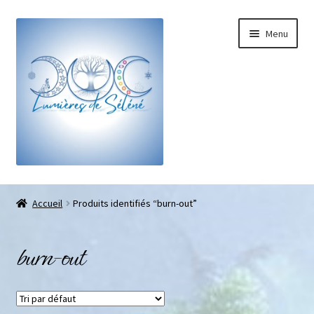
Menu
Boutique
Accueil
Produits identifiés “burn-out”
Bracelets sur-mesure
burn-out
Galets pouce anti-stress
Pendentifs sifflet et fioles