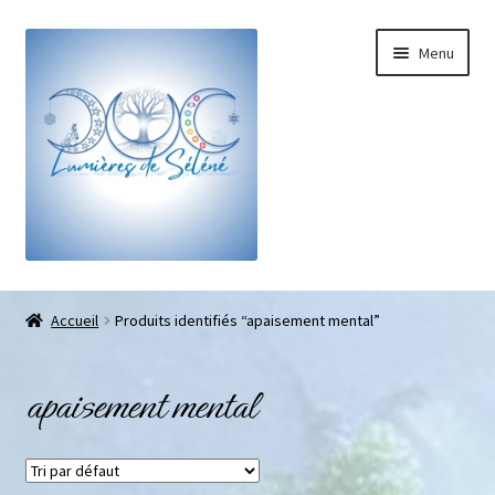
Menu
Boutique
Accueil
Produits identifiés “apaisement mental”
Bracelets sur-mesure
apaisement mental
Galets pouce anti-stress
Pendentifs sifflet et fioles