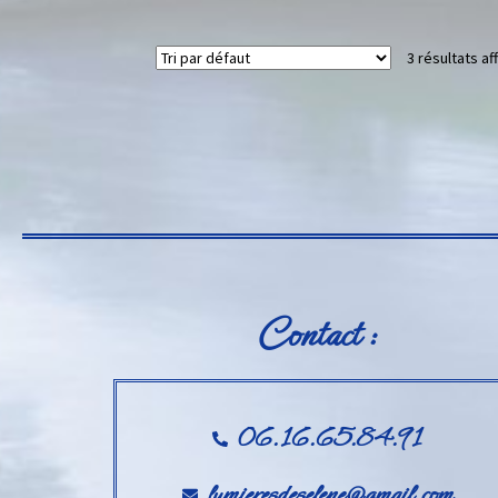
3 résultats af
Contact :
06.16.65.84.91
lumieresdeselene@gmail.com