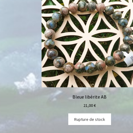
Bleue libérite AB
21,00
€
Rupture de stock