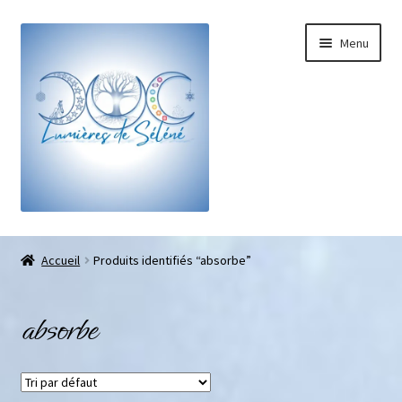
Menu
Boutique
Accueil
Produits identifiés “absorbe”
Bracelets sur-mesure
absorbe
Galets pouce anti-stress
Pendentifs sifflet et fioles