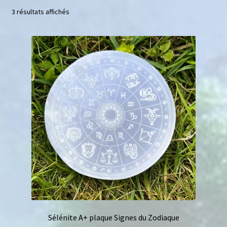
3 résultats affichés
Mini géodes
Bougies lithothérapie
Packs
Carte Cadeau
Qui suis-je ?
Avis clients
Mon compte
Panier
Sélénite A+ plaque Signes du Zodiaque